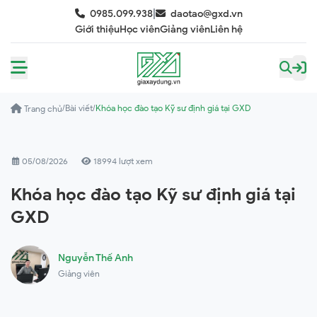
|
0985.099.938
daotao@gxd.vn
Giới thiệu
Học viên
Giảng viên
Liên hệ
/
Bài viết
/
Khóa học đào tạo Kỹ sư định giá tại GXD
Trang chủ
05/08/2026
18994 lượt xem
Khóa học đào tạo Kỹ sư định giá tại
GXD
Nguyễn Thế Anh
Giảng viên