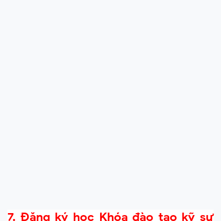
7. Đăng ký học Khóa đào tạo kỹ sư