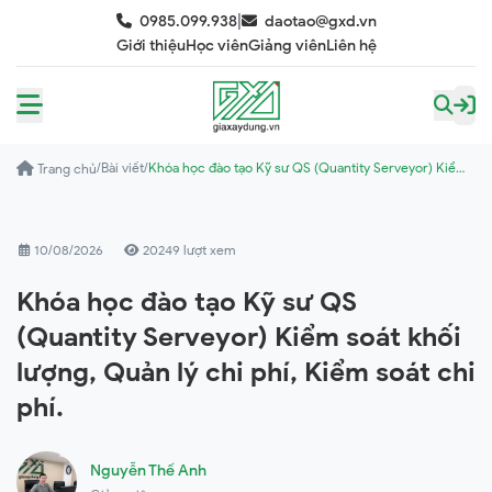
|
0985.099.938
daotao@gxd.vn
Giới thiệu
Học viên
Giảng viên
Liên hệ
/
Bài viết
/
Khóa học đào tạo Kỹ sư QS (Quantity Serveyor) Kiểm
Trang chủ
soát khối lượng, Quản lý chi phí, Kiểm soát chi phí.
10/08/2026
20249 lượt xem
Khóa học đào tạo Kỹ sư QS
(Quantity Serveyor) Kiểm soát khối
lượng, Quản lý chi phí, Kiểm soát chi
phí.
Nguyễn Thế Anh