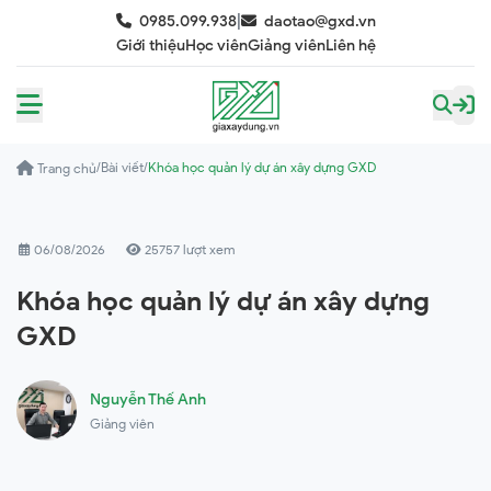
|
0985.099.938
daotao@gxd.vn
Giới thiệu
Học viên
Giảng viên
Liên hệ
/
Bài viết
/
Khóa học quản lý dự án xây dựng GXD
Trang chủ
06/08/2026
25757 lượt xem
Khóa học quản lý dự án xây dựng
GXD
Nguyễn Thế Anh
Giảng viên