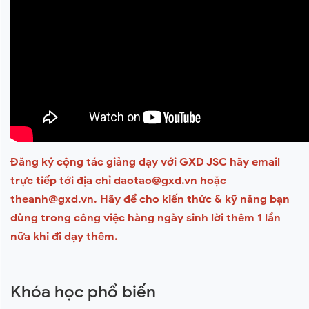
Đăng ký cộng tác giảng dạy với GXD JSC hãy email
trực tiếp tới địa chỉ daotao@gxd.vn hoặc
theanh@gxd.vn. Hãy để cho kiến thức & kỹ năng bạn
dùng trong công việc hàng ngày sinh lời thêm 1 lần
nữa khi đi dạy thêm.
Khóa học phổ biến