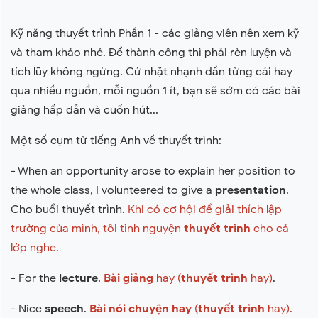
Kỹ năng thuyết trình Phần 1 - các giảng viên nên xem kỹ
và tham khảo nhé. Để thành công thì phải rèn luyện và
tích lũy không ngừng. Cứ nhặt nhạnh dần từng cái hay
qua nhiều nguồn, mỗi nguồn 1 ít, bạn sẽ sớm có các bài
giảng hấp dẫn và cuốn hút...
Một số cụm từ tiếng Anh về thuyết trình:
- When an opportunity arose to explain her position to
the whole class, I volunteered to give a
presentation
.
Cho buổi thuyết trình.
Khi có cơ hội để giải thích lập
trường của mình, tôi tình nguyện
thuyết trình
cho cả
lớp nghe.
- For the
lecture
.
Bài giảng
hay (
thuyết trình
hay)
.
- Nice
speech
.
Bài nói chuyện hay
(
thuyết trình
hay).