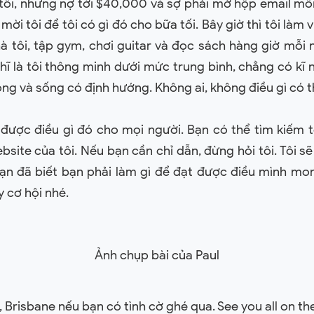
tồi, nhưng nợ tới $40,000 và sợ phải mở hộp email mỗi
mời tôi để tôi có gì đó cho bữa tối. Bây giờ thì tôi làm
nhà tôi, tập gym, chơi guitar và đọc sách hàng giờ mỗi 
hĩ là tôi thông minh dưới mức trung bình, chẳng có kĩ n
g và sống có định hướng. Không ai, không điều gì có th
p được điều gì đó cho mọi người. Bạn có thể tìm kiếm tê
site của tôi. Nếu bạn cần chỉ dẫn, đừng hỏi tôi. Tôi s
bạn đã biết bạn phải làm gì để đạt được điều mình m
y cơ hội nhé.
Ảnh chụp bài của Paul
, Brisbane nếu bạn có tình cờ ghé qua. See you all on th