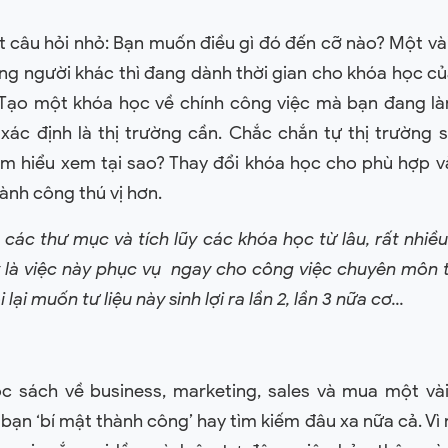
ột câu hỏi nhỏ: Bạn muốn điều gì đó đến cỡ nào? Một vài
ng người khác thì đang dành thời gian cho khóa học c
 Tạo một khóa học về chính công việc mà bạn đang là
xác định là thị trường cần. Chắc chắn tự thị trường s
ìm hiểu xem tại sao? Thay đổi khóa học cho phù hợp và
hành công thú vị hơn.
 các thư mục và tích lũy các khóa học từ lâu, rất nhiề
y là việc này phục vụ ngay cho công việc chuyên môn t
lại muốn tư liệu này sinh lợi ra lần 2, lần 3 nữa cơ...
ọc sách về business, marketing, sales và mua một và
bạn ‘bí mật thành công’ hay tìm kiếm đâu xa nữa cả. Vì 