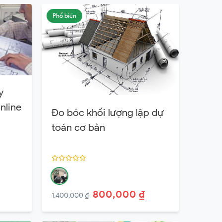
Phổ biến
y
nline
Đo bóc khối lượng lập dự
toán cơ bản
800,000 ₫
1,400,000 ₫