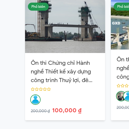
Phổ biến
Phổ bi
Ôn t
Ôn thi Chứng chỉ Hành
nghề
nghề Thiết kế xây dựng
công 
công trình Thuỷ lợi, đê
điều
điều Hạng 2
200,0
100,000 ₫
200,000 ₫