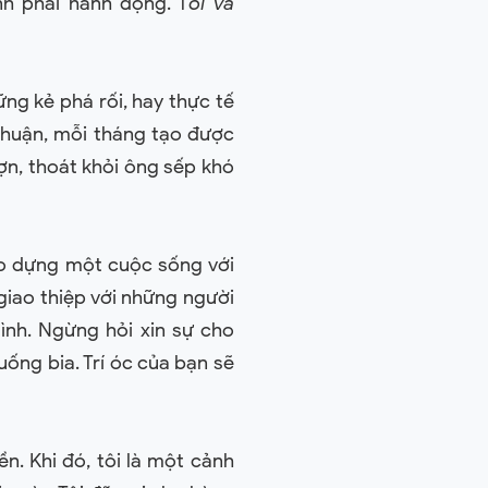
nh phải hành động. T
ôi và
ng kẻ phá rối, hay thực tế
nhuận, mỗi tháng tạo được
ợn, thoát khỏi ông sếp khó
o dựng một cuộc sống với
giao thiệp với những người
ình. Ngừng hỏi xin sự cho
uống bia. Trí óc của bạn sẽ
n. Khi đó, tôi là một cảnh