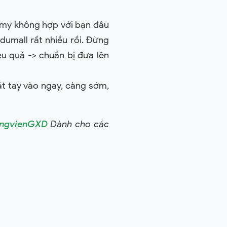
emy không hợp với bạn đâu
dumall rất nhiều rồi. Đừng
ệu quả -> chuẩn bị đưa lên
ắt tay vào ngay, càng sớm,
angvienGXD
Dành cho các