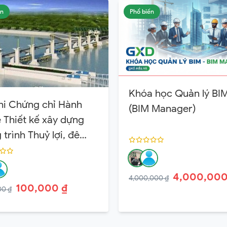
ến
Phổ biến
Khóa học Quản lý BI
hi Chứng chỉ Hành
(BIM Manager)
 Thiết kế xây dựng
trình Thuỷ lợi, đê
 Hạng 3
4,000,000
4,000,000 ₫
100,000 ₫
00 ₫