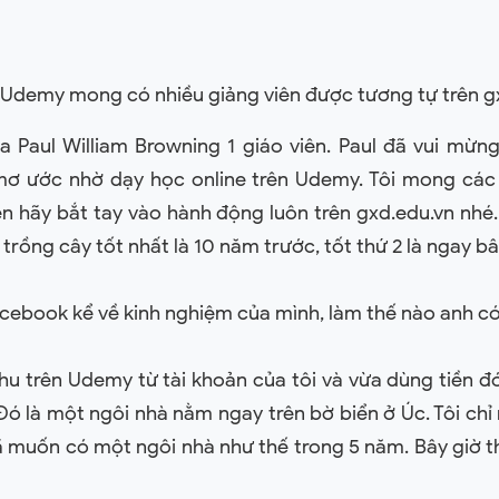
 Udemy mong có nhiều giảng viên được tương tự trên g
 Paul William Browning 1 giáo viên. Paul đã vui mừng
ơ ước nhờ dạy học online trên Udemy. Tôi mong các
iên hãy bắt tay vào hành động luôn trên gxd.edu.vn nhé
ểm trồng cây tốt nhất là 10 năm trước, tốt thứ 2 là ngay bâ
facebook kể về kinh nghiệm của mình, làm thế nào anh 
hu trên Udemy từ tài khoản của tôi và vừa dùng tiền 
Đó là một ngôi nhà nằm ngay trên bờ biển ở Úc. Tôi chỉ
đã muốn có một ngôi nhà như thế trong 5 năm. Bây giờ t