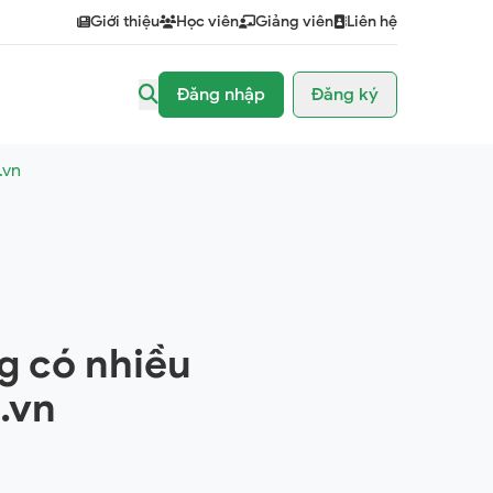
Giới thiệu
Học viên
Giảng viên
Liên hệ
Đăng nhập
Đăng ký
.vn
g có nhiều
.vn