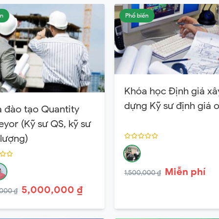
ến
Phổ biến
Khóa học Định giá xâ
dựng Kỹ sư định giá o
 đào tạo Quantity
eyor (Kỹ sư QS, kỹ sư
 lượng)
Miễn phí
1,500,000 ₫
5,000,000 ₫
000 ₫