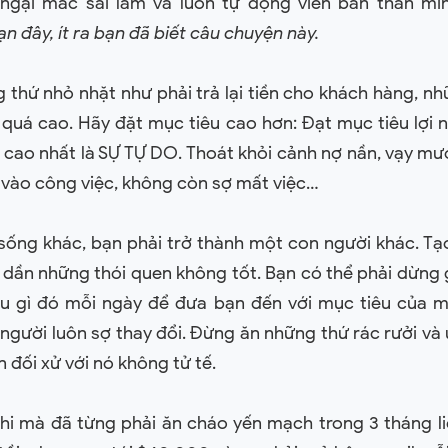
 ngại mắc sai lầm và luôn tự động viên bản thân mì
n đây, ít ra bạn đã biết câu chuyện này.
hứ nhỏ nhặt như phải trả lại tiền cho khách hàng, nhữ
 quá cao. Hãy đặt mục tiêu cao hơn: Đạt mục tiêu lợi 
 cao nhất là SỰ TỰ DO. Thoát khỏi cảnh nợ nần, vạy mư
 vào công việc, không còn sợ mất việc…
ống khác, bạn phải trở thành một con người khác. Tạ
 dần những thói quen không tốt. Bạn có thể phải dừng 
ều gì đó mỗi ngày để đưa bạn đến với mục tiêu của m
người luôn sợ thay đổi. Đừng ăn những thứ rác rưởi và 
 đối xử với nó không tử tế.
hi mà đã từng phải ăn cháo yến mạch trong 3 tháng liề