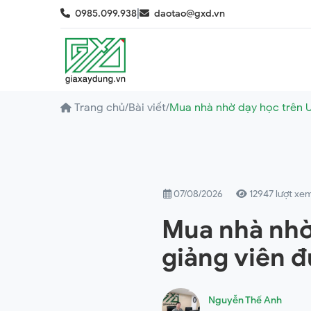
|
0985.099.938
daotao@gxd.vn
Trang chủ
/
Bài viết
/
Mua nhà nhờ dạy học trên 
07/08/2026
12947 lượt xe
Mua nhà nhờ
giảng viên đ
Nguyễn Thế Anh