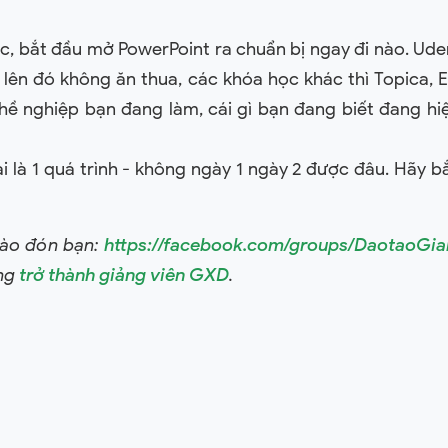
ục, bắt đầu mở PowerPoint ra chuẩn bị ngay đi nào. Ud
t lên đó không ăn thua, các khóa học khác thì Topica, E
hề nghiệp bạn đang làm, cái gì bạn đang biết đang hi
ải là 1 quá trình - không ngày 1 ngày 2 được đâu. Hãy b
hào đón bạn:
https://facebook.com/groups/DaotaoGi
ỏng
trở thành giảng viên GXD
.