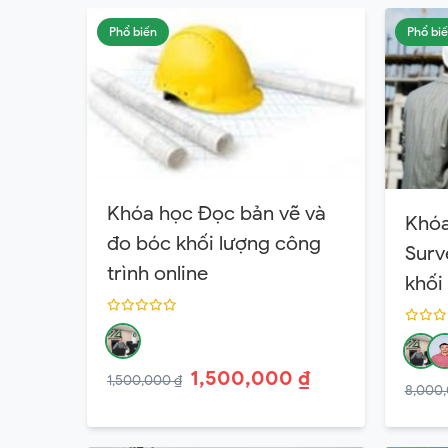
Phổ biến
Phổ bi
Khóa học Đọc bản vẽ và
Khóa
đo bóc khối lượng công
Surv
trình online
khối
1,500,000 ₫
1,500,000 ₫
8,000,