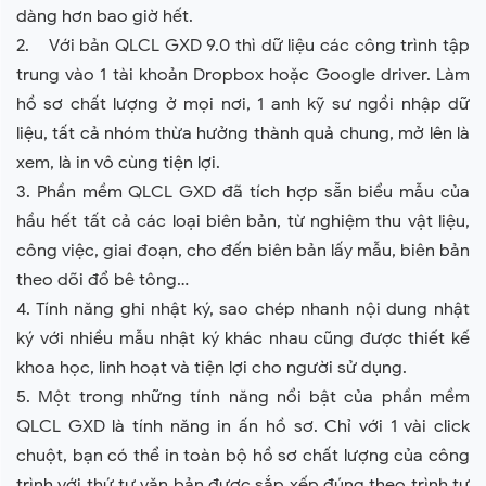
dàng hơn bao giờ hết.
2. Với bản QLCL GXD 9.0 thì dữ liệu các công trình tập
trung vào 1 tài khoản Dropbox hoặc Google driver. Làm
hồ sơ chất lượng ở mọi nơi, 1 anh kỹ sư ngồi nhập dữ
liệu, tất cả nhóm thừa hưởng thành quả chung, mở lên là
xem, là in vô cùng tiện lợi.
3. Phần mềm QLCL GXD đã tích hợp sẵn biểu mẫu của
hầu hết tất cả các loại biên bản, từ nghiệm thu vật liệu,
công việc, giai đoạn, cho đến biên bản lấy mẫu, biên bản
theo dõi đổ bê tông…
4. Tính năng ghi nhật ký, sao chép nhanh nội dung nhật
ký với nhiều mẫu nhật ký khác nhau cũng được thiết kế
khoa học, linh hoạt và tiện lợi cho người sử dụng.
5. Một trong những tính năng nổi bật của phần mềm
QLCL GXD là tính năng in ấn hồ sơ. Chỉ với 1 vài click
chuột, bạn có thể in toàn bộ hồ sơ chất lượng của công
trình với thứ tự văn bản được sắp xếp đúng theo trình tự