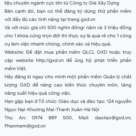
liệu chuyên ngành cực lớn từ Công ty Giá Xây Dựng
Bên cạnh đó, bạn có thể đăng ký dùng thử phần mềm
với đầy đủ các tính năng tại trang gxd.vn
Và với mức giá chỉ 500 nghìn đồng/ năm và 3 triệu đồng
cho 1 khóa cứng trọn đời thì thực sự là quá rẻ cho 1 công
cụ làm việc nhanh chóng, chính xác và hiệu quả.
Website: Để đặt mua phần mềm QLCL GXD hoặc truy
cập website http://gxd.vn để ủng hộ phát triển phần
mềm Việt.
Hãy đăng kí ngay cho mình một phần mềm Quản lý chất
lượng GXD để nâng cao kiến thức chuyên môn, tăng
năng suất hiệu quả công việc.
Hẹn gặp bạn ở Tổ chức Giáo dục và đào tạo: 124 nguyễn
Ngọc Nại-Khương Mai-Thanh Xuân-Hà Nội
Thu An: 0974 889 500, Mail: daotao@gxd.vn;
Phanmem@gxd.vn