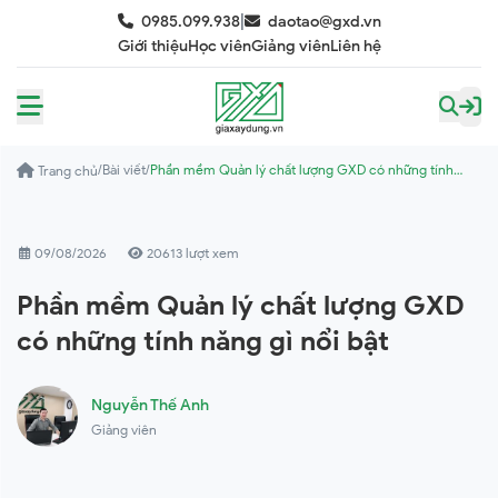
|
0985.099.938
daotao@gxd.vn
Giới thiệu
Học viên
Giảng viên
Liên hệ
/
Bài viết
/
Phần mềm Quản lý chất lượng GXD có những tính
Trang chủ
năng gì nổi bật
09/08/2026
20613 lượt xem
Phần mềm Quản lý chất lượng GXD
có những tính năng gì nổi bật
Nguyễn Thế Anh
Giảng viên