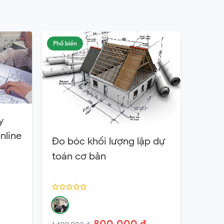
Phổ biến
y
nline
Đo bóc khối lượng lập dự
toán cơ bản
800,000 ₫