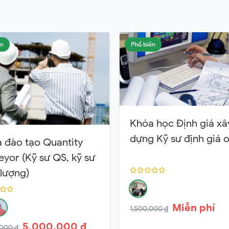
ến
Phổ biến
Khóa học Định giá xâ
dựng Kỹ sư định giá o
 đào tạo Quantity
eyor (Kỹ sư QS, kỹ sư
 lượng)
Miễn phí
1,500,000 ₫
5,000,000 ₫
000 ₫