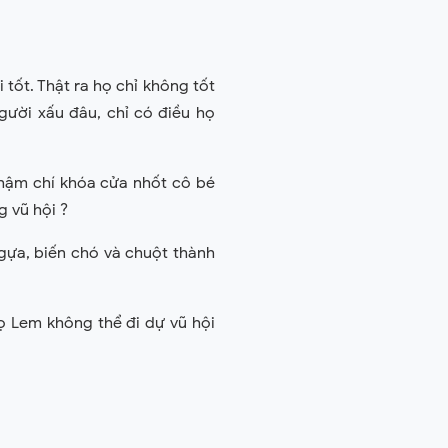
tốt. Thật ra họ chỉ không tốt
người xấu đâu, chỉ có điều họ
thậm chí khóa cửa nhốt cô bé
g vũ hội ?
ngựa, biến chó và chuột thành
ọ Lem không thể đi dự vũ hội