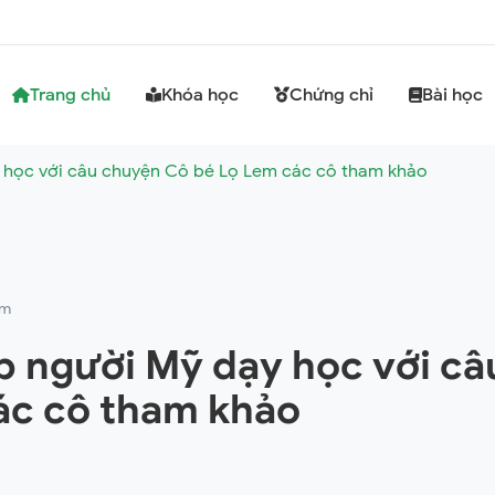
Trang chủ
Khóa học
Chứng chỉ
Bài học
học với câu chuyện Cô bé Lọ Lem các cô tham khảo
em
 người Mỹ dạy học với câ
ác cô tham khảo