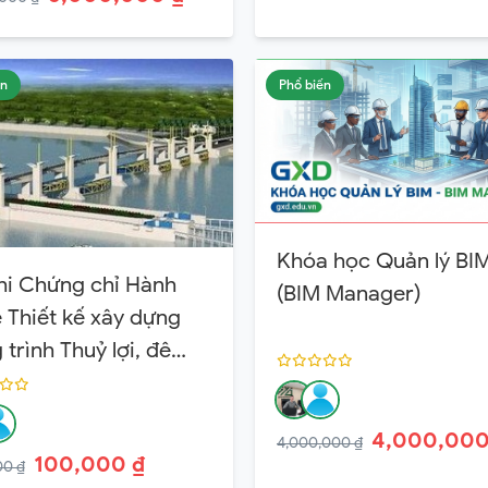
ến
Phổ biến
Khóa học Quản lý BI
hi Chứng chỉ Hành
(BIM Manager)
 Thiết kế xây dựng
trình Thuỷ lợi, đê
 Hạng 3
4,000,000
4,000,000 ₫
100,000 ₫
00 ₫