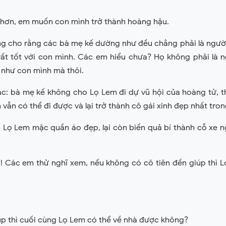
h hơn, em muốn con mình trở thành hoàng hậu.
ng cho rằng các bà mẹ kế dường như đều chẳng phải là người 
 rất tốt với con mình. Các em hiểu chưa? Họ không phải là 
 như con mình mà thôi.
ác: bà mẹ kế không cho Lọ Lem đi dự vũ hội của hoàng tử, 
 vẫn có thể đi được và lại trở thành cô gái xinh đẹp nhất tron
ho Lọ Lem mặc quần áo đẹp, lại còn biến quả bí thành cỗ xe 
 ! Các em thử nghĩ xem, nếu không có cô tiên đến giúp thì L
úp thì cuối cùng Lọ Lem có thể về nhà được không?