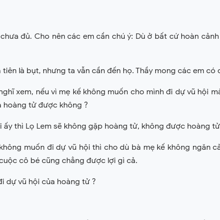
hì chưa đủ. Cho nên các em cần chú ý: Dù ở bất cứ hoàn cản
à tiên là bụt, nhưng ta vẫn cần đến họ. Thầy mong các em có 
 nghĩ xem, nếu vì mẹ kế không muốn cho mình đi dự vũ hội mà
ủa hoàng tử được không ?
i ấy thì Lọ Lem sẽ không gặp hoàng tử, không được hoàng tử 
 không muốn đi dự vũ hội thì cho dù bà mẹ kế không ngăn cả
 cuộc cô bé cũng chẳng được lợi gì cả.
đi dự vũ hội của hoàng tử ?