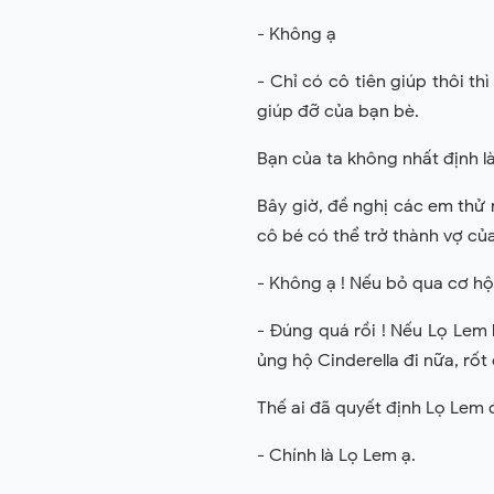
- Không ạ
- Chỉ có cô tiên giúp thôi t
giúp đỡ của bạn bè.
Bạn của ta không nhất định l
Bây giờ, đề nghị các em thử
cô bé có thể trở thành vợ c
- Không ạ ! Nếu bỏ qua cơ hộ
- Đúng quá rồi ! Nếu Lọ Lem
ủng hộ Cinderella đi nữa, rốt
Thế ai đã quyết định Lọ Lem 
- Chính là Lọ Lem ạ.