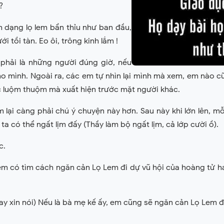
?
nh dạng lọ lem bẩn thỉu như ban đầu,
i tồi tàn. Eo ôi, trông kinh lắm !
t phải là những người đúng giờ, nếu
cho mình. Ngoài ra, các em tự nhìn lại mình mà xem, em nào
 luộm thuộm mà xuất hiện trước mặt người khác.
lại càng phải chú ý chuyện này hơn. Sau này khi lớn lên, m
ta có thể ngất lịm đấy (Thầy làm bộ ngất lịm, cả lớp cười ồ).
c.
 em có tìm cách ngăn cản Lọ Lem đi dự vũ hội của hoàng tử h
 tay xin nói) Nếu là bà mẹ kế ấy, em cũng sẽ ngăn cản Lọ Lem đ