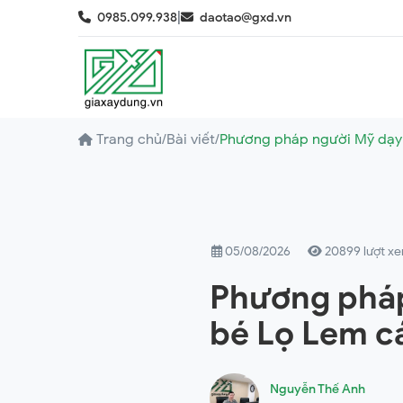
|
0985.099.938
daotao@gxd.vn
Trang chủ
/
Bài viết
/
Phương pháp người Mỹ dạy 
05/08/2026
20899 lượt x
Phương pháp
bé Lọ Lem c
Nguyễn Thế Anh