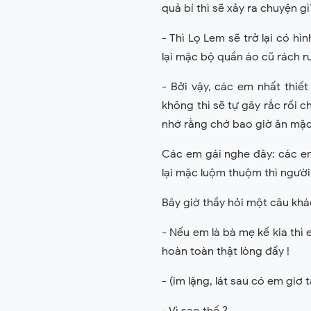
quả bí thì sẽ xảy ra chuyện gì
- Thì Lọ Lem sẽ trở lại có hì
lại mặc bộ quần áo cũ rách rướ
- Bởi vậy, các em nhất thiế
không thì sẽ tự gây rắc rối 
nhớ rằng chớ bao giờ ăn mặc
Các em gái nghe đây: các em 
lại mặc luộm thuộm thì người 
Bây giờ thầy hỏi một câu khá
- Nếu em là bà mẹ kế kia thì
hoàn toàn thật lòng đấy !
- (im lặng, lát sau có em giơ