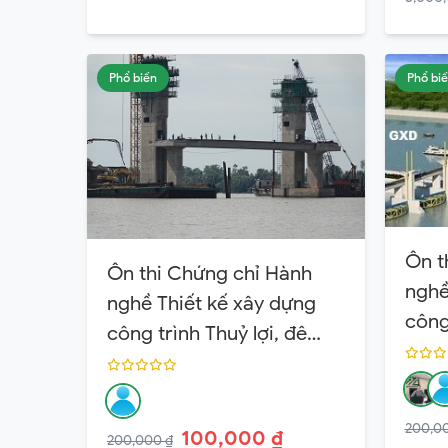
Phổ biến
Phổ bi
Ôn t
Ôn thi Chứng chỉ Hành
nghề
nghề Thiết kế xây dựng
công 
công trình Thuỷ lợi, đê
điều
điều Hạng 2
200,0
100,000 ₫
200,000 ₫