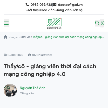
|
0985.099.938
daotao@gxd.vn
Giới thiệu
Học viên
Giảng viên
Liên hệ
/
Bài viết
/
Thầy/cô - giảng viên thời đại cách mạng công nghiệp
Trang chủ
4.0
06/08/2026
10702 lượt xem
Thầy/cô - giảng viên thời đại cách
mạng công nghiệp 4.0
Nguyễn Thế Anh
Giảng viên