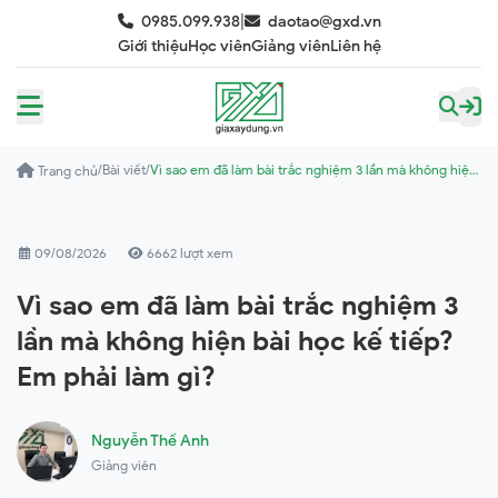
|
0985.099.938
daotao@gxd.vn
Giới thiệu
Học viên
Giảng viên
Liên hệ
/
Bài viết
/
Vì sao em đã làm bài trắc nghiệm 3 lần mà không hiện
Trang chủ
bài học kế tiếp? Em phải làm gì?
09/08/2026
6662 lượt xem
Vì sao em đã làm bài trắc nghiệm 3
lần mà không hiện bài học kế tiếp?
Em phải làm gì?
Nguyễn Thế Anh
Giảng viên