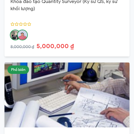
Khóa đào tạo Quantity Surveyor (Kỹ sư QS, kỹ sư
khối lượng)
5,000,000 ₫
8,000,000 ₫
Phổ biến