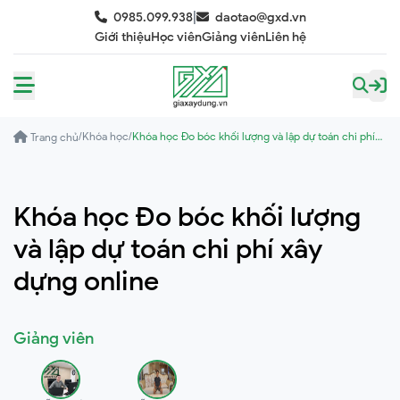
|
0985.099.938
daotao@gxd.vn
Giới thiệu
Học viên
Giảng viên
Liên hệ
/
Khóa học
/
Khóa học Đo bóc khối lượng và lập dự toán chi phí
Trang chủ
xây dựng online
Khóa học Đo bóc khối lượng
và lập dự toán chi phí xây
dựng online
Giảng viên