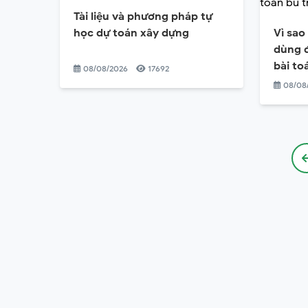
Tài liệu và phương pháp tự
học dự toán xây dựng
Vì sao
dùng đ
bài to
08/08/2026
17692
vật tư
08/08