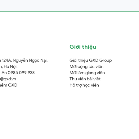
Giới thiệu
à 124A, Nguyễn Ngọc Nại,
Giới thiệu GXD Group
, Hà Nội.
Mời cộng tác viên
 An 0985 099 938
Mời làm giảng viên
o@gxd.vn
Thư viện bài viết
mềm GXD
Hỗ trợ học viên