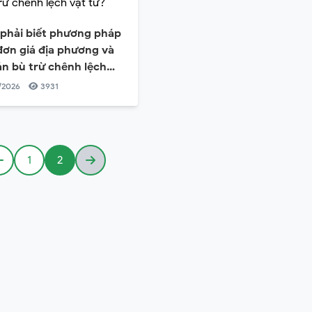
 phải biết phương pháp
ơn giá địa phương và
án bù trừ chênh lệch
?
/2026
3931
1
2