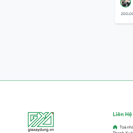
200,0
Liên Hệ
Toà nh