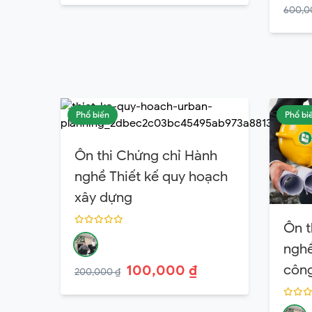
600,0
Phổ biến
Phổ bi
Ôn thi Chứng chỉ Hành
nghề Thiết kế quy hoạch
xây dựng
Ôn t
nghề
công
100,000 ₫
200,000 ₫