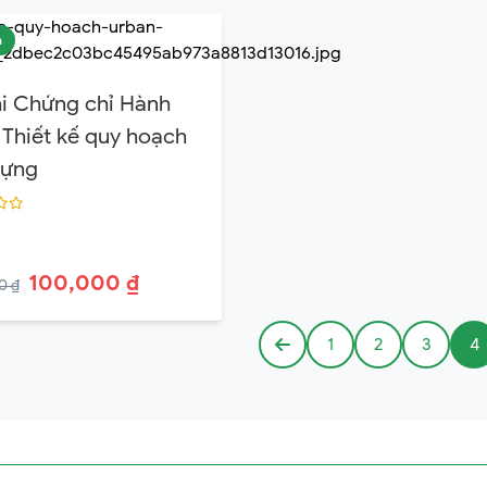
n
hi Chứng chỉ Hành
Thiết kế quy hoạch
dựng
100,000 ₫
0 ₫
1
2
3
4