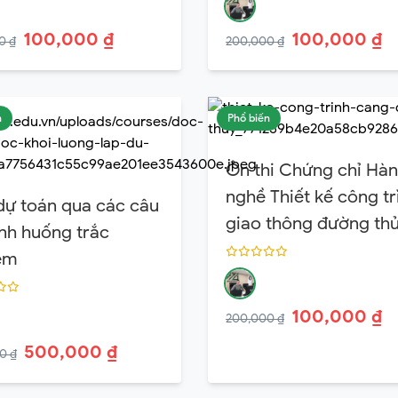
100,000 ₫
100,000 ₫
0 ₫
200,000 ₫
n
Phổ biến
Ôn thi Chứng chỉ Hà
nghề Thiết kế công tr
dự toán qua các câu
giao thông đường th
ình huống trắc
nội địa, hàng hải
ệm
100,000 ₫
200,000 ₫
500,000 ₫
0 ₫