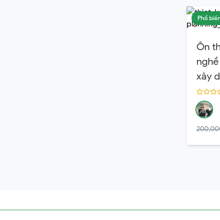
Phổ biế
Ôn t
nghề 
xây 
200,00